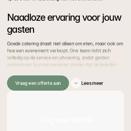
Naadloze ervaring voor jouw 
gasten
Goede catering draait niet alleen om eten, maar ook om 
hoe een evenement verloopt. Ons team richt zich 
volledig op de service en uitvoering, zodat gasten 
ontspannen kunnen genieten zonder dat de logistiek 
zichtbaar wordt.
Vraag een offerte aan
Lees meer
Daardoor ontstaat een soepel event waarin sfeer, 
timing en gastvrijheid samenkomen.
Catering op locatie als 
Oog voor detail
praktische oplossing