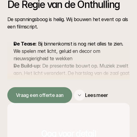
De Regie van de Onthulling
De spanningsboog is heilig. Wij bouwen het event op als 
een filmscript.
De Tease:
 Bij binnenkomst is nog niet alles te zien. 
We spelen met licht, geluid en decor om 
nieuwsgierigheid te wekken
De Build-up:
 De presentatie bouwt op. Muziek zwelt 
aan. Het licht verandert. De hartslag van de zaal gaat 
omhoog
The Reveal:
 Dit moet vlekkeloos zijn. Een perfecte 
synchronisatie van video, licht en fysieke onthulling. 
Vraag een offerte aan
Lees meer
Bam. Daar is het
Voor wie lanceer je?
Elke doelgroep vraagt een andere benadering.
Oog voor detail