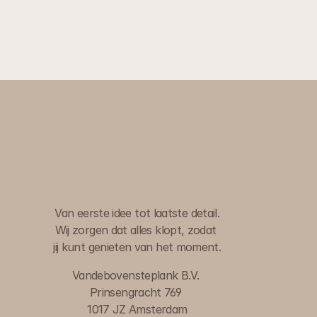
W
i
j
r
e
g
e
l
e
n
h
e
t
,
j
i
j
d
e
c
o
m
p
l
i
m
e
n
t
e
n
.
Van eerste idee tot laatste detail.
Wij zorgen dat alles klopt, zodat 
jij kunt genieten van het moment.
Vandebovensteplank B.V. 
Prinsengracht 769 
1017 JZ Amsterdam