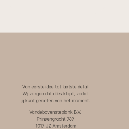
W
i
j
r
e
g
e
l
e
n
h
e
t
,
j
i
j
d
e
c
o
m
p
l
i
m
e
n
t
e
n
.
Van eerste idee tot laatste detail.
Wij zorgen dat alles klopt, zodat 
jij kunt genieten van het moment.
Vandebovensteplank B.V. 
Prinsengracht 769 
1017 JZ Amsterdam