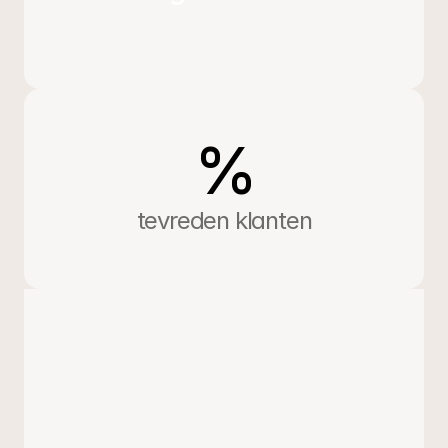
Styling en aankleding
Bloemen, servies, linnen, verlichting, allemaal 
afgestemd op de bedrijfsidentiteit.
Entertainment in lagen
Strijkers tijdens diner, live band na de koffie, dj voor 
de late uren.
%
Award-moment met inhoud
Erkenning die verder gaat dan "25 jaar in dienst", 
creatieve categorieën die de cultuur eren.
tevreden klanten
Après-feest logistiek
Taxi's, overnachtingen voor collega's van ver, after-
movie die een week later gedeeld wordt.
Hoe we spreken over luxe 
zonder pocherig te worden
Een deel van de kunst is de balans tussen 