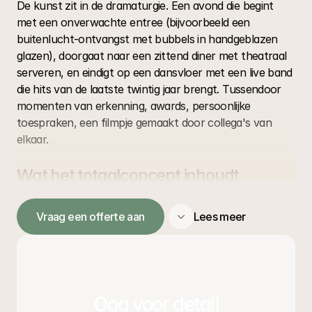
De kunst zit in de dramaturgie. Een avond die begint 
met een onverwachte entree (bijvoorbeeld een 
buitenlucht-ontvangst met bubbels in handgeblazen 
glazen), doorgaat naar een zittend diner met theatraal 
serveren, en eindigt op een dansvloer met een live band 
die hits van de laatste twintig jaar brengt. Tussendoor 
momenten van erkenning, awards, persoonlijke 
toespraken, een filmpje gemaakt door collega's van 
elkaar.
Wat het totaalconcept inhoudt
Locatie-advies en boeking
Vraag een offerte aan
Lees meer
Van historische locaties tot industriële hallen met 
dakterras, we kiezen op basis van schaal en sfeer.
Culinaire lijn van amuse tot afterparty-hapjes
Geen standaard-buffet; wel driegangen-uitserveren 
Oog voor detail
of gestylde food stations.