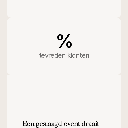
De juiste locatie en sfeer
Een jubileumfeest wordt gedragen door de plek waar 
%
het plaatsvindt. Soms is dat de eigen bedrijfslocatie, 
soms een historische zaal of juist een modern paviljoen. 
Wij adviseren over de mogelijkheden en zorgen dat de 
tevreden klanten
ruimte past bij jullie verhaal. Vervolgens kleden we de 
locatie aan met styling die meer doet dan mooi zijn: het 
versterkt de boodschap.
Een bedrijf dat vijftig jaar bestaat, kiest misschien voor 
klassieke elegantie met warme kleuren en stijlvolle 
details. Een jong merk dat vijf jaar viert, zoekt eerder 
naar frisse energie en moderne aankleding. In beide 
gevallen zorgen wij dat decor en verlichting bijdragen 
aan de emotie van de avond.
Een geslaagd event draait 