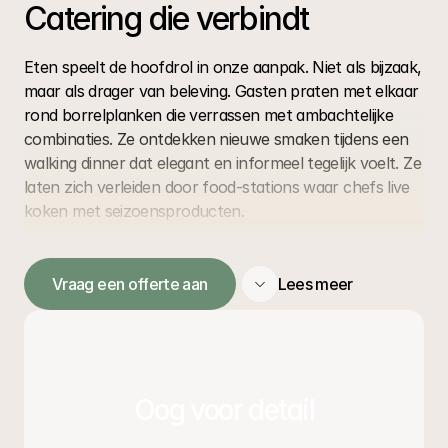
Catering die verbindt
Eten speelt de hoofdrol in onze aanpak. Niet als bijzaak, 
maar als drager van beleving. Gasten praten met elkaar 
rond borrelplanken die verrassen met ambachtelijke 
combinaties. Ze ontdekken nieuwe smaken tijdens een 
walking dinner dat elegant en informeel tegelijk voelt. Ze 
laten zich verleiden door food-stations waar chefs live 
koken met seizoensproducten.
Onze keuken draait om kwaliteit en originaliteit. We 
werken met verse ingrediënten en combineren 
Vraag een offerte aan
Lees meer
klassiekers met eigentijdse creaties. Daarmee ontstaat 
een culinaire lijn die zowel vertrouwd als verrassend is. 
Natuurlijk zorgen we dat alle gasten zich welkom 
voelen: vegetarisch, vegan, halal of allergievrij zijn 
vanzelfsprekend geïntegreerd, niet als uitzondering. Zo 
Oog voor detail
wordt catering een verbindende factor in plaats van 
een logistieke uitdaging.