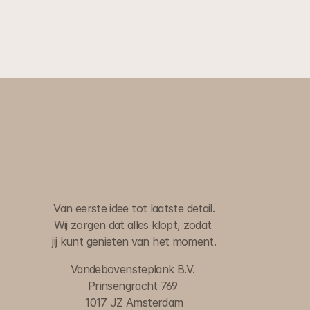
noemen. Als full service hospitality partner nemen wij de 
verantwoordelijkheid voor de sfeer op de vloer. Jij bent 
de host, wij zijn de facilitaire motor die zorgt dat jij kunt 
stralen.
Wil je de gastvrijheid op jouw volgende event naar een 
hoger niveau tillen? Wij denken graag mee over de 
W
i
j
r
e
g
e
l
e
n
h
e
t
,
invulling.
j
i
j
d
e
c
o
m
p
l
i
m
e
n
t
e
n
.
Van eerste idee tot laatste detail.
Wij zorgen dat alles klopt, zodat 
jij kunt genieten van het moment.
Vandebovensteplank B.V. 
Prinsengracht 769 
1017 JZ Amsterdam