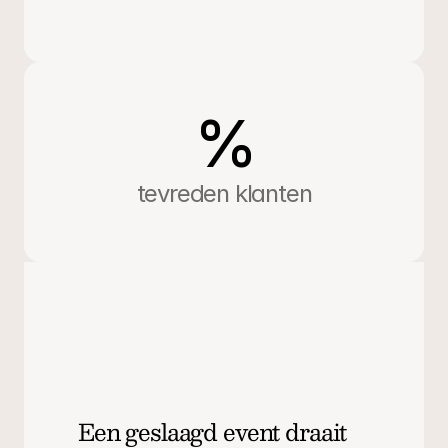
verbindt
Eten brengt mensen samen. Het is vaak het moment 
waarop de gesprekken vanzelf op gang komen en 
%
verbinding ontstaat. Daarom besteden wij extra 
aandacht aan de culinaire invulling van bedrijfsuitjes en 
teamdagen. Creatieve, ambachtelijke gerechten die 
tevreden klanten
verrassen, energie geven en bijdragen aan de sfeer van 
de dag.
We stemmen alles af op het moment en het team. 
Denk aan een zonnige Mediterrane lunch om 
ontspannen te beginnen, een borrelplank vol lokale 
producten als smaakvolle pauze, of een luxe barbecue 
als afsluiting van een actieve dag buiten. Elk menu is 
afgestemd op de sfeer die jullie zoeken en de beleving 
die past bij het team.
Een geslaagd event draait 