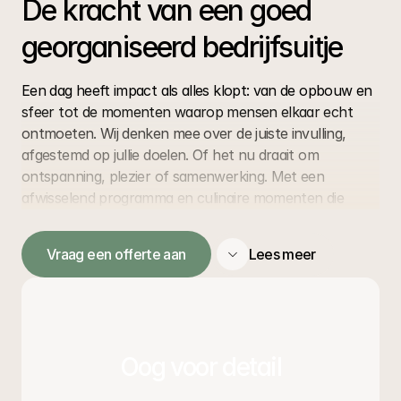
De kracht van een goed 
georganiseerd bedrijfsuitje
Een dag heeft impact als alles klopt: van de opbouw en 
sfeer tot de momenten waarop mensen elkaar echt 
ontmoeten. Wij denken mee over de juiste invulling, 
afgestemd op jullie doelen. Of het nu draait om 
ontspanning, plezier of samenwerking. Met een 
afwisselend programma en culinaire momenten die 
verbinden, zorgen we voor een ervaring die natuurlijk 
aanvoelt en energie geeft.
Vraag een offerte aan
Lees meer
We bewaken de flow van de dag. Actieve onderdelen 
krijgen luchtige pauzes, momenten van focus worden 
afgewisseld met rust en aandacht. Zo blijft de energie 
hoog en gaat iedereen met een goed gevoel naar huis.
Oog voor detail
Culinaire invulling die 