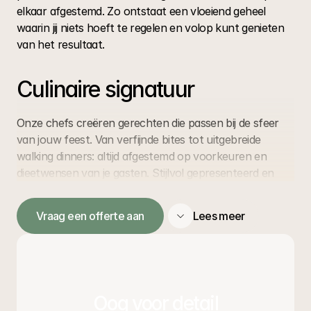
elkaar afgestemd. Zo ontstaat een vloeiend geheel 
waarin jij niets hoeft te regelen en volop kunt genieten 
van het resultaat.
Culinaire signatuur
Onze chefs creëren gerechten die passen bij de sfeer 
van jouw feest. Van verfijnde bites tot uitgebreide 
walking dinners: altijd afgestemd op voorkeuren en 
dieetwensen van je gasten. Stijlvol gepresenteerd en 
met oog voor detail, zodat eten en drinken bijdragen 
aan de totale ervaring.
Vraag een offerte aan
Lees meer
Sfeer & hospitality
Een bedrijfsfeest wordt pas echt bijzonder door de 
Oog voor detail
juiste ambiance en gastvrijheid. Wij zorgen voor de 