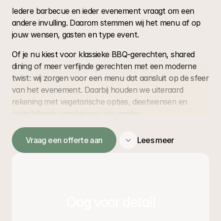
Iedere barbecue en ieder evenement vraagt om een 
andere invulling. Daarom stemmen wij het menu af op 
jouw wensen, gasten en type event.
Of je nu kiest voor klassieke BBQ-gerechten, shared 
dining of meer verfijnde gerechten met een moderne 
twist: wij zorgen voor een menu dat aansluit op de sfeer 
van het evenement. Daarbij houden we uiteraard 
rekening met vegetarische opties, dieetwensen en 
verschillende voorkeuren van gasten.
Vraag een offerte aan
Lees meer
De sfeer van live cooking en 
barbecue
Een van de grootste voordelen van BBQ catering op 
Oog voor detail
locatie is de sfeer die het creëert. De geur van 
gerechten op open vuur, live cooking en de ontspannen 