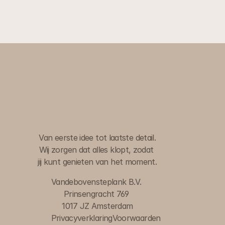
W
i
j
r
e
g
e
l
e
n
h
e
t
,
j
i
j
d
e
c
o
m
p
l
i
m
e
n
t
e
n
.
Van eerste idee tot laatste detail.
Wij zorgen dat alles klopt, zodat 
jij kunt genieten van het moment.
Vandebovensteplank B.V. 
Prinsengracht 769 
1017 JZ Amsterdam
Privacyverklaring
Voorwaarden